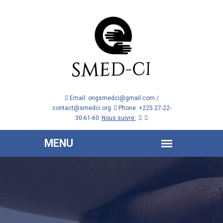
Email: ongsmedci@gmail.com /
contact@smedci.org
Phone: +225 27-22-
30-61-60
Nous suivre: