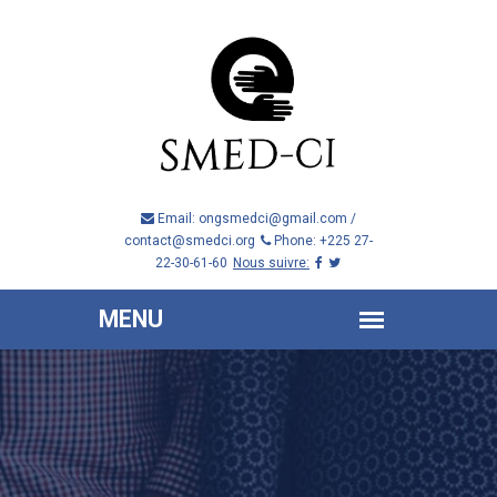
Email: ongsmedci@gmail.com /
contact@smedci.org
Phone: +225 27-
22-30-61-60
Nous suivre: